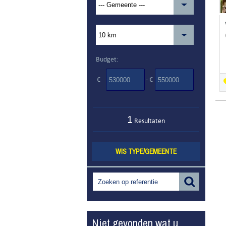
Budget:
€
- €
1
Resultaten
WIS TYPE/GEMEENTE
Niet gevonden wat u