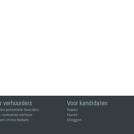
r verhuurders
Voor kandidaten
en potentiële huurders
Kopen
k realisaties verhuur
Huren
om Immo Nobels
Inloggen