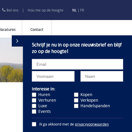
Bel ons
|
Hou me op de hoogte
NL
|
FR
Vacatures
Contact
Schrijf je nu in op onze nieuwsbrief en blijf
zo op de hoogte!
Interesse in:
Huren
Kopen
Verhuren
Verkopen
Luxe
Handelspanden
Events
Ik ga akkoord met de
privacyvoorwaarden