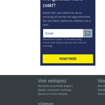
zoekt?
Maak hier uw zoekactie op en
ontvang als eerste de eigendommen
die aan deze zoekactie voldoen via e-
mail.
Deze dienst is gratis. U kan eenvoudig
uitschrijven onderin de mail die u van ons
ontvangt.
REGISTREER
Voor verkopers
Voo
Bereken potentiële kopers
Berek
Bekijk realisaties verkoop
Bekij
Waarom Immo Nobels
Waar
sitemap