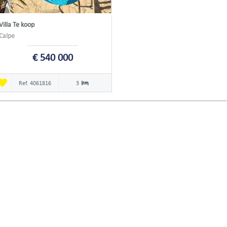
Villa Te koop
Calpe
€ 540 000
Ref. 4061816
3