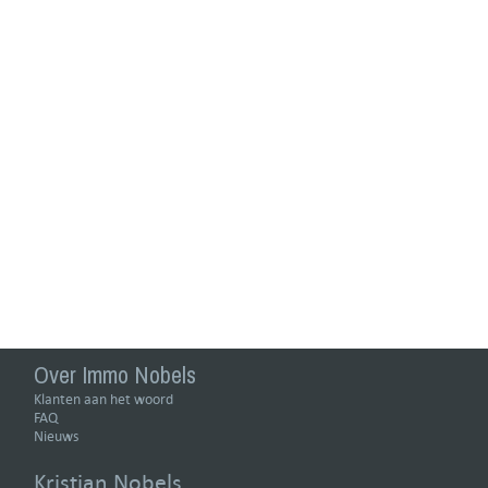
Over Immo Nobels
Klanten aan het woord
FAQ
Nieuws
Kristian Nobels