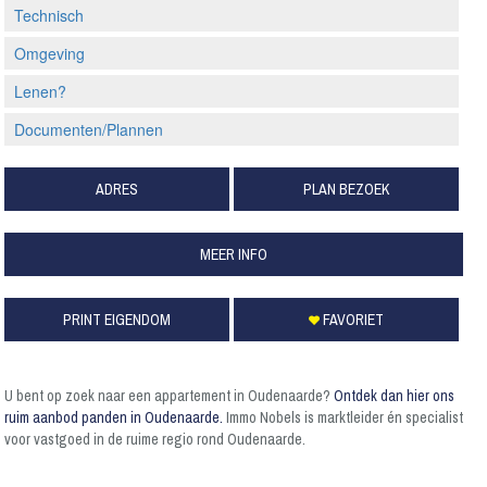
Technisch
Omgeving
Lenen?
Documenten/Plannen
ADRES
PLAN BEZOEK
MEER INFO
PRINT EIGENDOM
FAVORIET
U bent op zoek naar een appartement in Oudenaarde?
Ontdek dan hier ons
ruim aanbod panden in Oudenaarde.
Immo Nobels is marktleider én specialist
voor vastgoed in de ruime regio rond Oudenaarde.