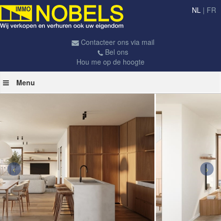
NL
|
FR
Contacteer ons via mail
Bel ons
Hou me op de hoogte
Menu
<
>