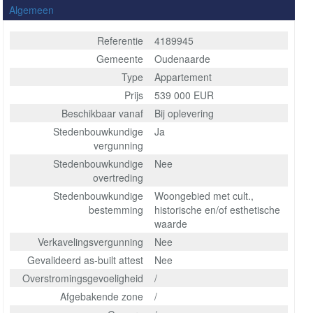
Algemeen
Referentie
4189945
Gemeente
Oudenaarde
Type
Appartement
Prijs
539 000 EUR
Beschikbaar vanaf
Bij oplevering
Stedenbouwkundige
Ja
vergunning
Stedenbouwkundige
Nee
overtreding
Stedenbouwkundige
Woongebied met cult.,
bestemming
historische en/of esthetische
waarde
Verkavelingsvergunning
Nee
Gevalideerd as-built attest
Nee
Overstromingsgevoeligheid
/
Afgebakende zone
/