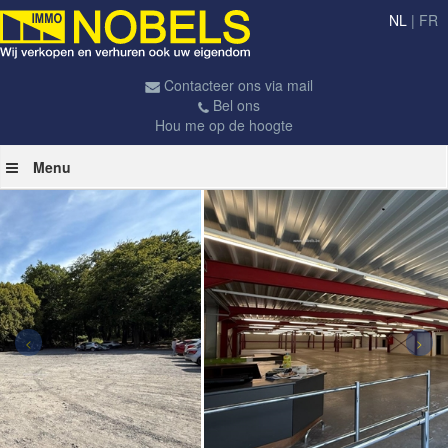
NL
|
FR
Contacteer ons via mail
Bel ons
Hou me op de hoogte
Menu
<
>