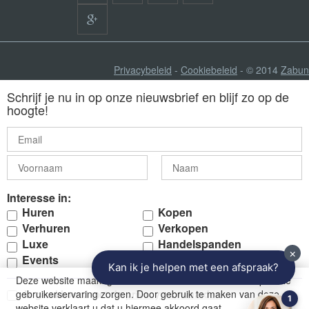
Privacybeleid
-
Cookiebeleid
- © 2014
Zabun
Schrijf je nu in op onze nieuwsbrief en blijf zo op de
hoogte!
Interesse in:
Huren
Kopen
Verhuren
Verkopen
Luxe
Handelspanden
Events
Deze website maakt gebruik van cookies die voor een optimale
Ik ga akkoord met de
privacyvoorwaarden
gebruikerservaring zorgen. Door gebruik te maken van deze
website verklaart u dat u hiermee akkoord gaat.