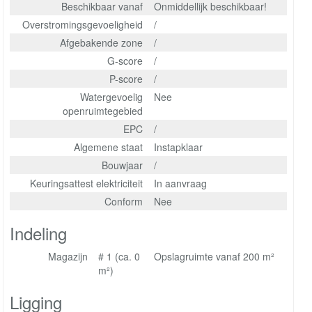
Beschikbaar vanaf
Onmiddellijk beschikbaar!
Overstromingsgevoeligheid
/
Afgebakende zone
/
G-score
/
P-score
/
Watergevoelig
Nee
openruimtegebied
EPC
/
Algemene staat
Instapklaar
Bouwjaar
/
Keuringsattest elektriciteit
In aanvraag
Conform
Nee
Indeling
Magazijn
# 1 (ca. 0
Opslagruimte vanaf 200 m²
m²)
Ligging