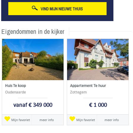
VIND MIJN NIEUWE THUIS
Eigendommen in de kijker
Huis Te koop
Appartement Te huur
Oudenaarde
Zottegem
vanaf € 349 000
€ 1 000
Mijn favoriet
meer info
Mijn favoriet
meer info