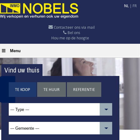
NL
|
FR
Contacteer ons via mail
Bel ons
Hou me op de hoogte
Menu
Vind uw thuis
TE KOOP
TE HUUR
REFERENTIE