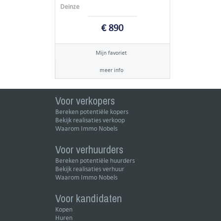
Deinze
€ 890
Mijn favoriet
meer info
Voor verkopers
Bereken potentiële kopers
Bekijk realisaties verkoop
Waarom Immo Nobels
Voor verhuurders
Bereken potentiële huurders
Bekijk realisaties verhuur
Waarom Immo Nobels
Voor kandidaten
Kopen
Huren