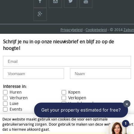
Privacybeleid
-
Cookiebeleid
- © 2014
Zabun
Schrijf je nu in op onze nieuwsbrief en blijf zo op de
hoogte!
Interesse in:
Huren
Kopen
Verhuren
Verkopen
Luxe
Handelspanden
Events
Deze website maakt gebruik van cookies die voor een optimale
Ik ga akkoord met de
privacyvoorwaarden
gebruikerservaring zorgen. Door gebruik te maken van deze website verklaart
dat u hiermee akkoord gaat.