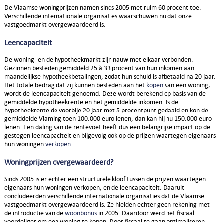
De Vlaamse woningprijzen namen sinds 2005 met ruim 60 procent toe.
Verschillende internationale organisaties waarschuwen nu dat onze
vastgoedmarkt overgewaardeerd is.
Leencapaciteit
De woning- en de hypotheekmarkt zijn nauw met elkaar verbonden.
Gezinnen besteden gemiddeld 25 à 33 procent van hun inkomen aan
maandelijkse hypotheekbetalingen, zodat hun schuld is afbetaald na 20 jaar.
Het totale bedrag dat zij kunnen besteden aan het
kopen
van een woning,
wordt de leencapaciteit genoemd. Deze wordt berekend op basis van de
gemiddelde hypotheekrente en het gemiddelde inkomen. Is de
hypotheekrente de voorbije 20 jaar met 5 procentpunt gedaald en kon de
gemiddelde Vlaming toen 100.000 euro lenen, dan kan hij nu 150.000 euro
lenen. Een daling van de rentevoet heeft dus een belangrijke impact op de
gestegen leencapaciteit en bijgevolg ook op de prijzen waartegen eigenaars
hun woningen
verkopen
.
Woningprijzen overgewaardeerd?
Sinds 2005 is er echter een structurele kloof tussen de prijzen waartegen
eigenaars hun woningen verkopen, en de leencapaciteit. Daaruit
concludeerden verschillende internationale organisaties dat de Vlaamse
vastgoedmarkt overgewaardeerd is. Ze hielden echter geen rekening met
de introductie van de
woonbonus
in 2005. Daardoor werd het fiscaal
voordeliger om een woning te kopen. Door fiscaal te gaan optimaliseren,