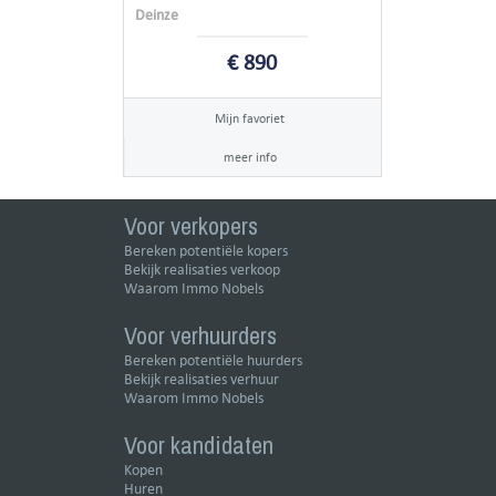
Deinze
€ 890
Mijn favoriet
meer info
Voor verkopers
Bereken potentiële kopers
Bekijk realisaties verkoop
Waarom Immo Nobels
Voor verhuurders
Bereken potentiële huurders
Bekijk realisaties verhuur
Waarom Immo Nobels
Voor kandidaten
Kopen
Huren