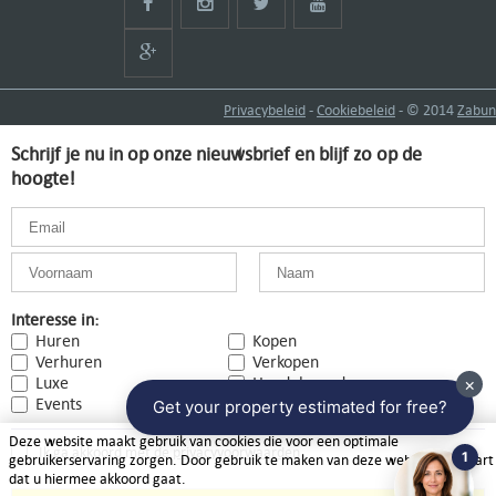
Privacybeleid
-
Cookiebeleid
- © 2014
Zabun
Schrijf je nu in op onze nieuwsbrief en blijf zo op de
hoogte!
Interesse in:
Huren
Kopen
Verhuren
Verkopen
Luxe
Handelspanden
Events
Deze website maakt gebruik van cookies die voor een optimale
Ik ga akkoord met de
privacyvoorwaarden
gebruikerservaring zorgen. Door gebruik te maken van deze website verklaart
dat u hiermee akkoord gaat.