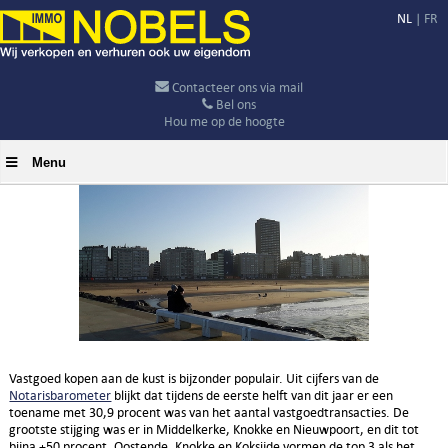
NL
|
FR
Contacteer ons via mail
Bel ons
Hou me op de hoogte
Menu
Vastgoed kopen aan de kust is bijzonder populair. Uit cijfers van de
Notarisbarometer
blijkt dat tijdens de eerste helft van dit jaar er een
toename met 30,9 procent was van het aantal vastgoedtransacties. De
grootste stijging was er in Middelkerke, Knokke en Nieuwpoort, en dit tot
bijna +50 procent. Oostende, Knokke en Koksijde vormen de top 3 als het