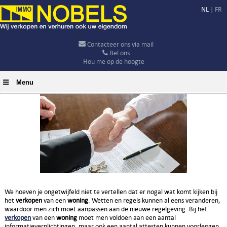
NL
|
FR
Contacteer ons via mail
Bel ons
Hou me op de hoogte
Menu
We hoeven je ongetwijfeld niet te vertellen dat er nogal wat komt kijken bij
het
verkopen
van een
woning
. Wetten en regels kunnen al eens veranderen,
waardoor men zich moet aanpassen aan de nieuwe regelgeving. Bij het
verkopen
van een
woning
moet men voldoen aan een aantal
informatieverplichtingen, maar ook een aantal attesten kunnen voorleggen.