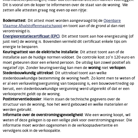
Dit is vooral om de koper te informeren over de staat van de woning. We
zetten alle attesten graag nog even op een rijtje:
Bodemattest
: Dit attest moet worden aangevraagd bij de
Openbare
Vlaamse Afvalstoffenmaatschappij
en toont aan of de grond al dan niet
verontreinigd is.
Energieprestatiecertificaat (EPC)
: Dit attest toont aan hoe energiezuinig (of
juist niet) de woning is. Bovendien vermeld dit certificaat enkele tips om
energie te besparen.
Keuringsattest van de elektrische installatie
: Dit attest toont aan of de
installatie aan de huidige normen voldoet. De controle kost zo’n 120 euro en
moet gebeuren door een erkend persoon. De uitslag kan zowel positief als
negatief zijn. Zonder keuringsverslag kan men de
woning
niet
verkopen
.
Stedenbouwkundig uittreksel
: Dit uittreksel toont aan welke
stedenbouwkundige bestemming de woning heeft. Zo komt men te weten of
er al een verkavelingsvergunning van toepassing is, een bouwovertreding op
berust, een stedenbouwkundige vergunning werd uitgereikt of dat er een
verkooprecht geldt op de woning.
Postinterventiedossier
: Hierin staan de technische gegevens over de
structuur van de woning, hoe het werd gebouwd en welke materialen er
werden gebruikt.
Informatie over de overstromingsgevoeligheid
: Wie een woning koopt, wil
weten of deze gelegen is op een veilige plek voor overstromingsgevaar. Die
informatie moet worden opgenomen in de verkoopsadvertentie en
vervolgens ook in de verkoopakte.