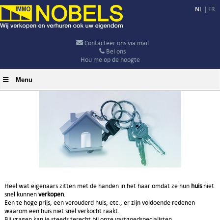
NL
|
FR
Contacteer ons via mail
Bel ons
Hou me op de hoogte
Menu
Heel wat eigenaars zitten met de handen in het haar omdat ze hun
huis
niet
snel kunnen
verkopen
.
Een te hoge prijs, een verouderd huis, etc., er zijn voldoende redenen
waarom een huis niet snel verkocht raakt.
Bij vragen kan je steeds terecht bij onze vastgoedspecialisten.