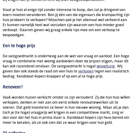
Staat je huis al enige tijd zonder interesse te koop, dan zal je dringend van
koers moeten veranderen. Ben jij één van die eigenaars die krampachtig zijn
huis probeert te verkopen? Misschien pak je het allemaal wel verkeerd aan.
Er kunnen namelijk heel wat oorzaken zijn waarom een huis minder goed
verkoopt. Daarom geven wij graag enkele tips mee om een verkoop te
bespoedigen.
Een te hoge prijs
De vastgoedmarkt is onderhevig aan de wet van vraag en aanbod. Een hoge
vraag in combinatie met weinig aanbieders doet de prijzen stijgen, maar dit
kan ook razendsnel omslaan. De vastgoedmarkt is nogal
wispelturig
. Wij
geven dan ook steeds de raad om een huis te
verkopen
tegen een realistisch
bedrag. Kandidaat-kopers knappen af op een al te hoge prijs.
Renoveer!
Vaak worden huizen verkocht omdat ze zijn verouderd. Zij die hun huis willen
verkopen, denken er niet aan om eerst enkele renovatiewerken uit te
voeren. Dat geld investeren ze liever in hun nieuwe woning. Maar als je dan
toch je (te hoge) vraagprijs wil krijgen in een competitieve markt, zorg er
dan voor dat het huis in prima staat is. Kandidaat-kopers zijn heus bereid om
meer te betalen, als ze ook zien dat ze waar krijgen voor hun geld.