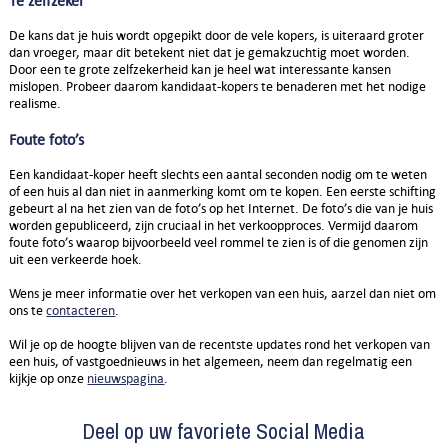
Té zelfzeker
De kans dat je huis wordt opgepikt door de vele kopers, is uiteraard groter
dan vroeger, maar dit betekent niet dat je gemakzuchtig moet worden.
Door een te grote zelfzekerheid kan je heel wat interessante kansen
mislopen. Probeer daarom kandidaat-kopers te benaderen met het nodige
realisme.
Foute foto’s
Een kandidaat-koper heeft slechts een aantal seconden nodig om te weten
of een huis al dan niet in aanmerking komt om te kopen. Een eerste schifting
gebeurt al na het zien van de foto’s op het Internet. De foto’s die van je huis
worden gepubliceerd, zijn cruciaal in het verkoopproces. Vermijd daarom
foute foto’s waarop bijvoorbeeld veel rommel te zien is of die genomen zijn
uit een verkeerde hoek.
Wens je meer informatie over het verkopen van een huis, aarzel dan niet om
ons te
contacteren
.
Wil je op de hoogte blijven van de recentste updates rond het verkopen van
een huis, of vastgoednieuws in het algemeen, neem dan regelmatig een
kijkje op onze
nieuwspagina
.
Deel op uw favoriete Social Media