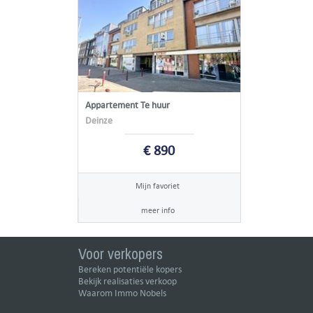
Appartement Te huur
Deinze
€ 890
Mijn favoriet
meer info
Voor verkopers
Bereken potentiële kopers
Bekijk realisaties verkoop
Waarom Immo Nobels