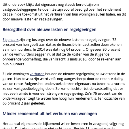
Uit onderzoek blijkt dat eigenaars nog steeds bereid zijn om
vastgoedbeleggingen te doen. Ze zijn vooral bezorgd over het rendement
dat ze in de toekomst uit het verhuren van hun woningen zullen halen, en dit
door nieuwe lasten en regelgevingen.
Bezorgdheid over nieuwe lasten en regelgevingen
Eigenaars
zijn erg bezorgd over de nieuwe lasten en regelgevingen. 72
procent van hen geeft aan dat ze de financiële impact zullen doorrekenen
aan hun huurders. In 2014 was dat nog 64 procent. Ongeveer 80 procent
van de verhuurders zeggen nu al dat ze de kosten van de stijgende
onroerende voorheffing, die van kracht is sinds 2016, door te rekenen aan
hun huurders.
Zij die woningen
verhuren
houden de nieuwe regelgeving nauwlettend in de
gaten. Hun bewustzijn werd zelfs nog aangescherpt door de recente daling
van de rente. Volgens het onderzoek denken eigenaars nu beter na alvorens
ze een vastgoedbelegging doen. Ze komen echter tot de vaststelling dat er
niet veel ruimte is voor een strengere regelgeving. Zo’n 75 procent van de
ondervraagden zegt te weten hoe hoog hun rendement is, ten opzichte van
65 procent 2 jaar geleden.
Minder rendement uit het verhuren van woningen
Het aantal eigenaars die bijkomend willen investeren in vastgoed, stijgt nog
steeds. Dat niveau is echter niet echt hoog. Slechts 18 procent van de