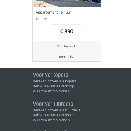
Appartement Te huur
Deinze
€ 890
Mijn favoriet
meer info
Voor verkopers
Bereken potentiële kopers
Bekijk realisaties verkoop
Waarom Immo Nobels
Voor verhuurders
Bereken potentiële huurders
Bekijk realisaties verhuur
Waarom Immo Nobels