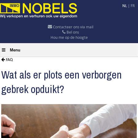
NL
|
FR
Contacteer ons via mail
Bel ons
Hou me op de hoogte
Menu
FAQ
Wat als er plots een verborgen
gebrek opduikt?