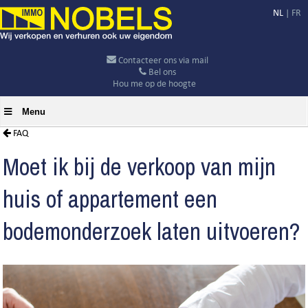
NL
|
FR
Contacteer ons via mail
Bel ons
Hou me op de hoogte
Menu
FAQ
Moet ik bij de verkoop van mijn
huis of appartement een
bodemonderzoek laten uitvoeren?