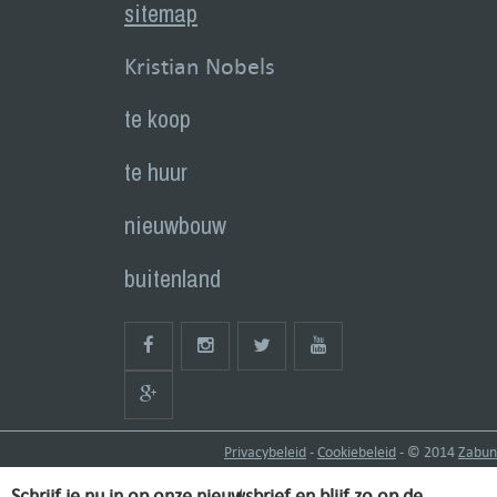
sitemap
Kristian Nobels
te koop
te huur
nieuwbouw
buitenland
Privacybeleid
-
Cookiebeleid
- © 2014
Zabun
Schrijf je nu in op onze nieuwsbrief en blijf zo op de