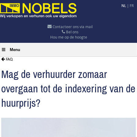
NL
|
FR
Contacteer ons via mail
Bel ons
Hou me op de hoogte
Menu
FAQ
Mag de verhuurder zomaar
overgaan tot de indexering van de
huurprijs?