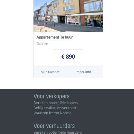
Appartement Te huur
Deinze
€ 890
meer info
Mijn favoriet
Voor verkopers
Bereken potentiële kopers
Bekijk realisaties verkoop
Waarom Immo Nobels
Voor verhuurders
Bereken potentiële huurders