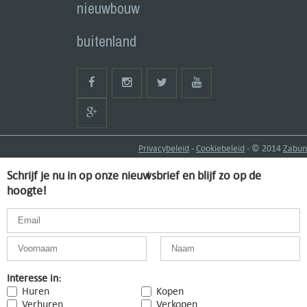
nieuwbouw
buitenland
Privacybeleid
-
Cookiebeleid
- © 2014
Zabun
Schrijf je nu in op onze nieuwsbrief en blijf zo op de
hoogte!
Interesse in:
Huren
Kopen
Verhuren
Verkopen