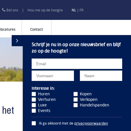
Bel ons
|
Hou me op de hoogte
NL
|
FR
Vacatures
Contact
Schrijf je nu in op onze nieuwsbrief en blijf
zo op de hoogte!
Interesse in:
Huren
Kopen
Verhuren
Verkopen
Luxe
Handelspanden
 het
Events
Ik ga akkoord met de
privacyvoorwaarden