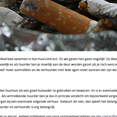
okverbod opnemen in hun huurcontract. En we geven hen geen ongelijk! Ze doen
eilijk en als huurder kan je moeilijk aan de deur worden gezet als je toch eens 
rbod' moet aantrekken en de verhuurder met lede ogen moet aanzien dat zijn wo
 het huurhuis als een goed huisvader te gebruiken en bewaren. En is er eventuel
Als vertrekkende huurder ben je dus in principe verplicht om bijvoorbeeld verg
en bij een eventuele volgende verhuur. Gebeurt dit niet, dan speelt het belang
rder en verhuurder is erg belangrijk.
tel ze gerust, geheel vrijblijvend aan onze vastgoedspecialisten via ons
contactfo