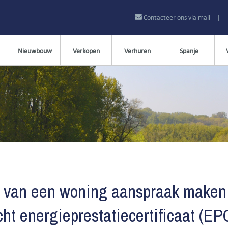
Contacteer ons via mail
|
Nieuwbouw
Verkopen
Verhuren
Spanje
op van een woning aanspraak maken
echt energieprestatiecertificaat (EP