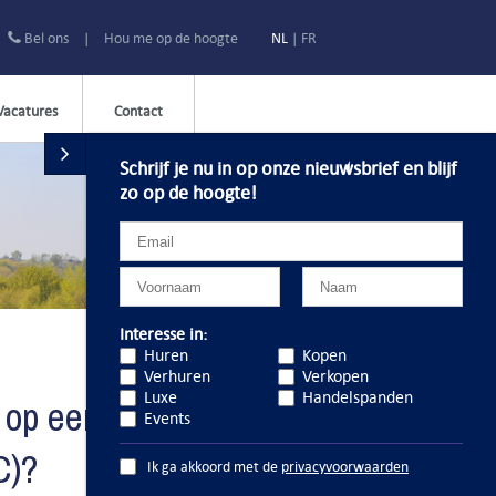
Bel ons
|
Hou me op de hoogte
NL
|
FR
Vacatures
Contact
Schrijf je nu in op onze nieuwsbrief en blijf
zo op de hoogte!
Interesse in:
Huren
Kopen
Verhuren
Verkopen
Luxe
Handelspanden
 op een goedkopere
Events
C)?
Ik ga akkoord met de
privacyvoorwaarden