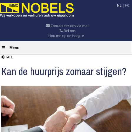
NL
|
FR
Contacteer ons via mail
Bel ons
Hou me op de hoogte
Menu
FAQ
Kan de huurprijs zomaar stijgen?