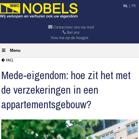
NL
|
FR
Contacteer ons via mail
Bel ons
Hou me op de hoogte
Menu
FAQ
Mede-eigendom: hoe zit het met
de verzekeringen in een
appartementsgebouw?