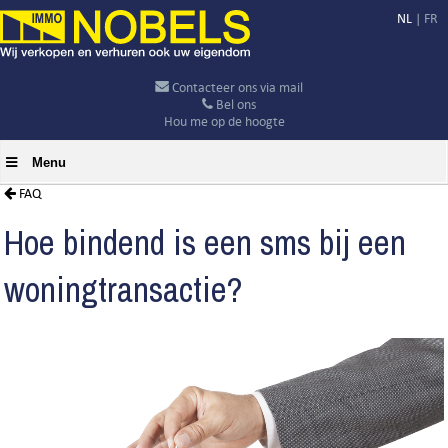
NL
|
FR
Contacteer ons via mail
Bel ons
Hou me op de hoogte
Menu
FAQ
Hoe bindend is een sms bij een
woningtransactie?