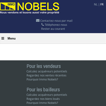
NL
|
FR
Contactez-nous par mail
Téléphonez-nous
Rester au courant
Menu
Pour les vendeurs
Calculez acquéreurs potentiels
Regardez nos ventes récentes
Pourquoi Immo Nobels?
Pour les bailleurs
Calculez acquéreurs potentiels
Regardez nos biens loués
Pourquoi Immo Nobels?