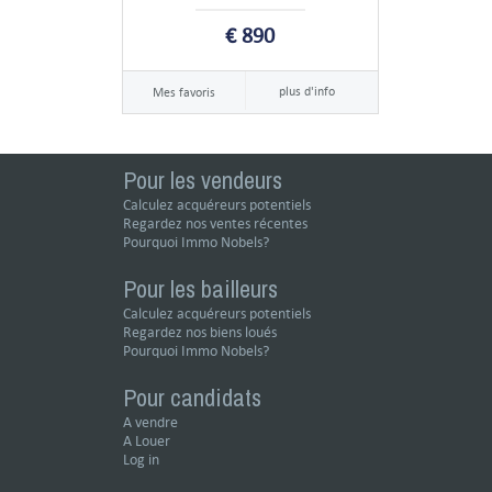
€ 890
plus d'info
Mes favoris
Pour les vendeurs
Calculez acquéreurs potentiels
Regardez nos ventes récentes
Pourquoi Immo Nobels?
Pour les bailleurs
Calculez acquéreurs potentiels
Regardez nos biens loués
Pourquoi Immo Nobels?
Pour candidats
A vendre
A Louer
Log in