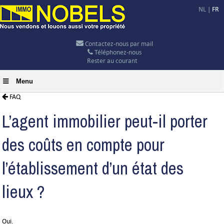
NL
|
FR
Contactez-nous par mail
Téléphonez-nous
Rester au courant
Menu
FAQ
L’agent immobilier peut-il porter
des coûts en compte pour
l’établissement d’un état des
lieux ?
Oui.