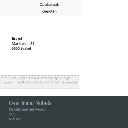
Op afspraak
Gesloten
Brakel
Marktplein 24
9660 Brakel
et BIV nr 200947- Land van toekenning is België.
dernemingsnummer BTW-BE 0474.203.702.
BIV plichtenleer
.
Over Immo Nobels
Klanten aan het woord
FAQ
Nieuws