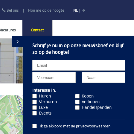
Bel ons
|
Hou me op de hoogte
NL
|
FR
Vacatures
Contact
Schrijf je nu in op onze nieuwsbrief en blijf
zo op de hoogte!
Interesse in:
Huren
Kopen
Verhuren
Verkopen
Luxe
Handelspanden
Events
Ik ga akkoord met de
privacyvoorwaarden