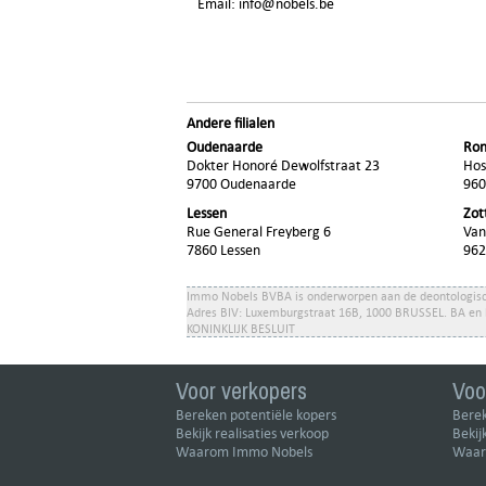
Email:
info@nobels.be
Andere filialen
Oudenaarde
Ron
Dokter Honoré Dewolfstraat 23
Hos
9700 Oudenaarde
960
Lessen
Zo
Rue General Freyberg 6
Van
7860 Lessen
962
Immo Nobels BVBA is onderworpen aan de deontologisch
Adres BIV: Luxemburgstraat 16B, 1000 BRUSSEL. BA en
KONINKLIJK BESLUIT
Voor verkopers
Voo
Bereken potentiële kopers
Berek
Bekijk realisaties verkoop
Bekij
Waarom Immo Nobels
Waar