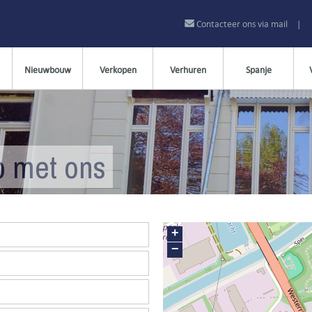
Contacteer ons via mail
|
Nieuwbouw
Verkopen
Verhuren
Spanje
p met ons
+
−