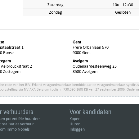
Zaterdag
10u - 12u30
Zondag
Gesloten
se
Gent
pitaalstraat 1
Frère Orbanlaan 570
0 Ronse
9000 Gent
ttegem
Avelgem
 Aelbrouckstraat 2
Oudenaardesteenweg 25
0 Zottegem
8580 Avelgem
e code van het BIV. Erkend vastgoedmakelaar-bemiddelaar en vastgoedmakelaar-syndicus m
 borgstelling via NV AXA Belgium (polisnr. 730.390.160) KB van 27 september 2006. On
r verhuurders
Voor kandidaten
en potentiële huurders
Kopen
k realisaties verhuur
Huren
om Immo Nobels
Inloggen